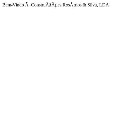
Bem-Vindo Ã ConstruÃ§Ãµes RosÃ¡rios & Silva, LDA